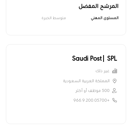
المرشح المفضل
المستوى المهني
متوسط الخبرة
Saudi Post| SPL
غير ذلك
المملكة العربية السعودية
500 موظف أو أكثر
+966.9.200.05700