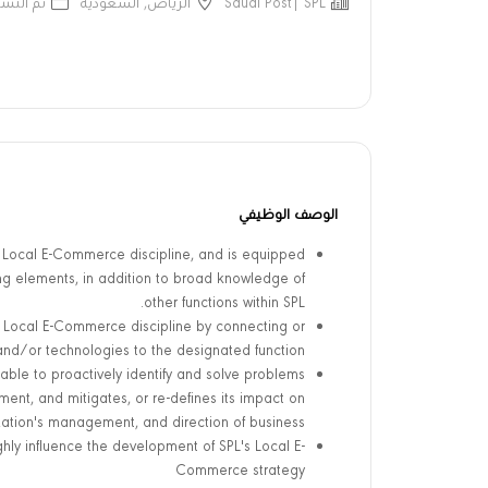
Saudi Post| SPL
الرياض, السعودية
تم النش
الوصف الوظيفي
to Local E-Commerce discipline, and is equipped
ning elements, in addition to broad knowledge of
other functions within SPL.
own Local E-Commerce discipline by connecting or
and/or technologies to the designated function.
able to proactively identify and solve problems
t, and mitigates, or re-defines its impact on
ation's management, and direction of business.
ly influence the development of SPL's Local E-
Commerce strategy