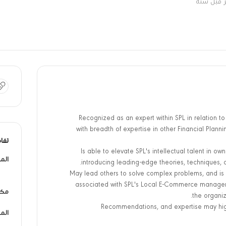
ر قبل سنة
Recognized as an expert within SPL in relation 
with breadth of expertise in other Financial Plan
تفا
Is able to elevate SPL's intellectual talent in 
الم
introducing leading-edge theories, techniques, 
May lead others to solve complex problems, and is 
associated with SPL's Local E-Commerce managemen
مكا
the organiz
Recommendations, and expertise may high
المد